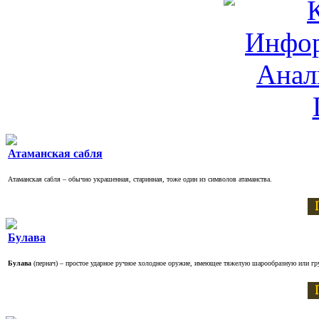
Атаманская сабля
Атаманская сабля – обычно украшенная, старинная, тоже один из символов атаманства.
Булава
Булава
(пернач) – простое ударное ручное холодное оружие, имеющее тяжелую шарообразную или г