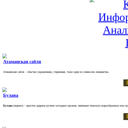
Атаманская сабля
Атаманская сабля – обычно украшенная, старинная, тоже один из символов атаманства.
Булава
Булава
(пернач) – простое ударное ручное холодное оружие, имеющее тяжелую шарообразную или г