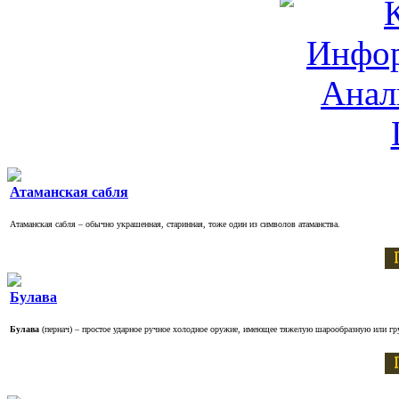
Атаманская сабля
Атаманская сабля – обычно украшенная, старинная, тоже один из символов атаманства.
Булава
Булава
(пернач) – простое ударное ручное холодное оружие, имеющее тяжелую шарообразную или г