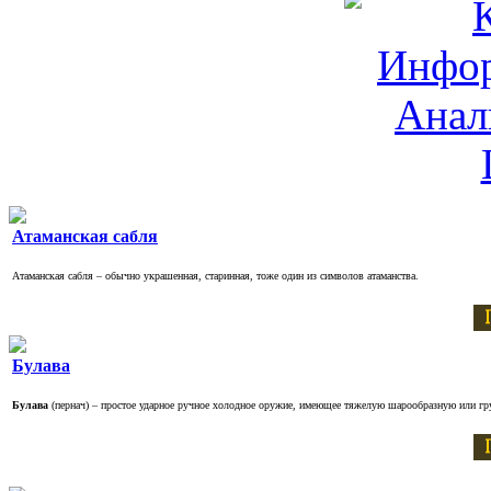
Атаманская сабля
Атаманская сабля – обычно украшенная, старинная, тоже один из символов атаманства.
Булава
Булава
(пернач) – простое ударное ручное холодное оружие, имеющее тяжелую шарообразную или г