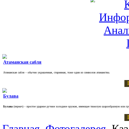
Атаманская сабля
Атаманская сабля – обычно украшенная, старинная, тоже один из символов атаманства.
Булава
Булава
(пернач) – простое ударное ручное холодное оружие, имеющее тяжелую шарообразную или г
Главная
Фотогалерея
Каз