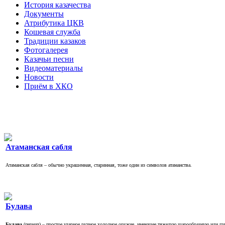
История казачества
Документы
Атрибутика ЦКВ
Кошевая служба
Традиции казаков
Фотогалерея
Казачьи песни
Видеоматериалы
Новости
Приём в ХКО
Атаманская сабля
Атаманская сабля – обычно украшенная, старинная, тоже один из символов атаманства.
Булава
Булава
(пернач) – простое ударное ручное холодное оружие, имеющее тяжелую шарообразную или г